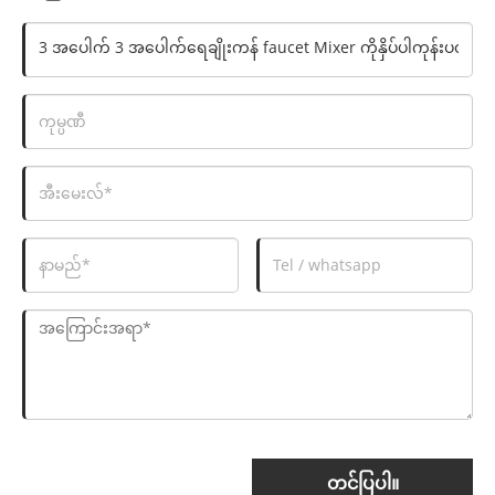
တင်ပြပါ။