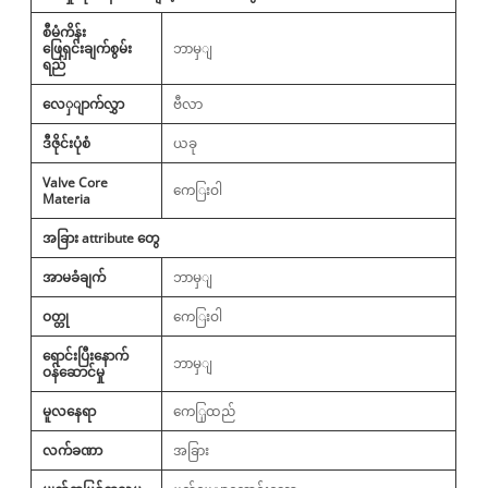
စီမံကိန်း
ဖြေရှင်းချက်စွမ်း
ဘာမှျ
ရည်
လေှျာက်လွှာ
ဗီလာ
ဒီဇိုင်းပုံစံ
ယခု
Valve Core
ကေြးဝါ
Materia
အခြား attribute တွေ
အာမခံချက်
ဘာမှျ
ဝတ္တု
ကေြးဝါ
ရောင်းပြီးနောက်
ဘာမှျ
ဝန်ဆောင်မှု
မူလနေရာ
ကေြှထည်
လက်ခဏာ
အခြား