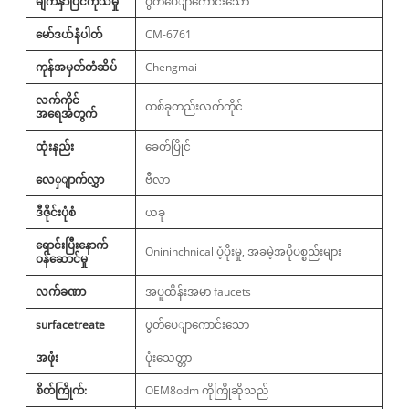
မျက်နှာပြင်ကုသမှု
ပွတ်ပေျာကောင်းသော
မော်ဒယ်နံပါတ်
CM-6761
ကုန်အမှတ်တံဆိပ်
Chengmai
လက်ကိုင်
တစ်ခုတည်းလက်ကိုင်
အရေအတွက်
ထုံးနည်း
ခေတ်ပြိုင်
လေှျာက်လွှာ
ဗီလာ
ဒီဇိုင်းပုံစံ
ယခု
ရောင်းပြီးနောက်
Onininchnical ပံ့ပိုးမှု, အခမဲ့အပိုပစ္စည်းများ
ဝန်ဆောင်မှု
လက်ခဏာ
အပူထိန်းအမာ faucets
surfacetreate
ပွတ်ပေျာကောင်းသော
အဖုံး
ပုံးသေတ္တာ
စိတ်ကြိုက်:
OEM8odm ကိုကြိုဆိုသည်