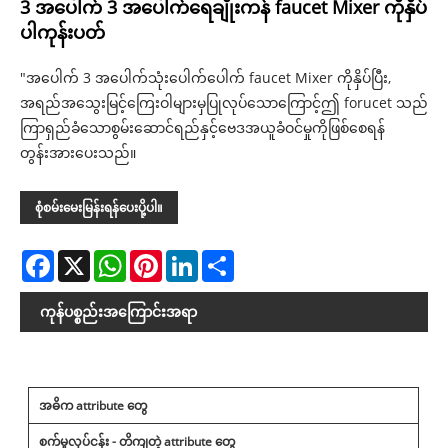
3 အပေါက် 3 အပေါက်ရေချိုးကန် faucet Mixer ကိုနှိပ်
ပါကုန်းပတ်
"အပေါက် 3 အပေါက်သုံးပေါက်ပေါက် faucet Mixer ကိုနှိပ်ပြီး,
အရည်အသွေးမြင့်ကြေးဝါများမှပြုလုပ်သောကြောင့်ဤ forucet သည်
ကြာရှည်ခံသောစွမ်းဆောင်ရည်နှင့်ဗေဒအယူခံဝင်မှုကိုဖြစ်စေရန်
တွန်းအားပေးသည်။
စုံစမ်းမေးမြန်းရန်ပေးပို့ပါ။
Facebook
X
WhatsApp
Pinterest
LinkedIn
Share
ကုန်ပစ္စည်းအကြောင်းအရာ
အဓိက attribute တွေ
စက်မှုလုပ်ငန်း - တိကျတဲ့ attribute တွေ