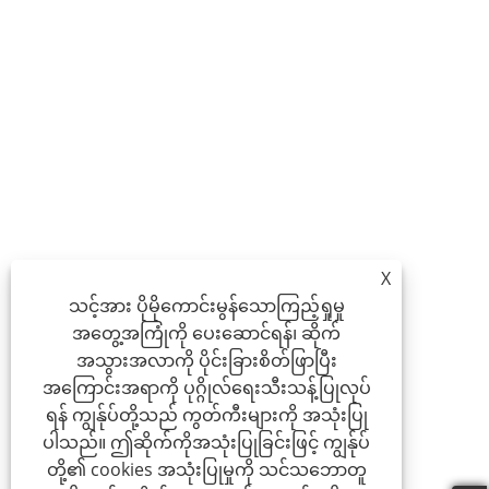
X
သင့်အား ပိုမိုကောင်းမွန်သောကြည့်ရှုမှု
အတွေ့အကြုံကို ပေးဆောင်ရန်၊ ဆိုက်
အသွားအလာကို ပိုင်းခြားစိတ်ဖြာပြီး
အကြောင်းအရာကို ပုဂ္ဂိုလ်ရေးသီးသန့်ပြုလုပ်
ရန် ကျွန်ုပ်တို့သည် ကွတ်ကီးများကို အသုံးပြု
ပါသည်။ ဤဆိုက်ကိုအသုံးပြုခြင်းဖြင့် ကျွန်ုပ်
တို့၏ cookies အသုံးပြုမှုကို သင်သဘောတူ