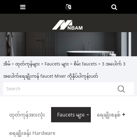
အိမ်
>
ထုတ်ကုန်များ
>
Faucets များ
>
စိမ်း faucets
> 3 အပေါက် 3
အပေါက်ရေချိုးကန် faucet Mixer ကိုနှိပ်ပါကုန်းပတ်
ထုတ်ကုန်အားလုံး
Faucets များ
ရေချိုးစနစ်
ရေချိုးခန်း Hardware