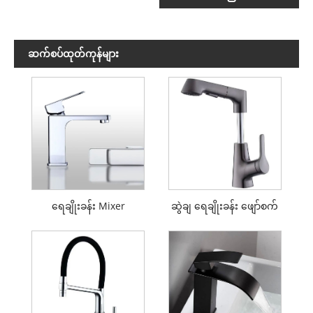
ဆက်စပ်ထုတ်ကုန်များ
ရေချိုးခန်း Mixer
ဆွဲချ ရေချိုးခန်း ဖျော်စက်