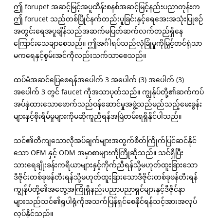
ဤ forupet အဆင့်မြင့်အပူထိန်းစနစ်အဆင့်မြင့်နည်းပညာတုန်းက
ဤ forucet သည်တစ်ပြိုင်နက်တည်းပူခြင်းနှင့်ရေအေးအသုံးပြုစဉ်
အတွင်းရေအပူချိန်သည်အဆက်မပြတ်ဆက်လက်တည်ရှိနေ
ကြောင်းသေချာစေသည်။ ဤအင်္ဂါရပ်သည်လုံခြုံမှုကိုမြှင့်တင်ရုံသာ
မကရေနှင့်စွမ်းအင်ကိုလည်းသက်သာစေသည်။
ထပ်မံအဆင်ပြေစေရန်အပေါက် 3 အပေါက် (3) အပေါက် (3)
အပေါက် 3 တွင် faucet ကိုအသာပုတ်သည်။ ကျွန်ုပ်တို့၏ဆက်ကပ်
အပ်နှံထားသောဖောက်သည်ဝန်ဆောင်မှုအဖွဲ့သည်မည်သည့်မေးခွန်း
များနှင့်စိုးရိမ်မှုများကိုမဆိုကူညီရန်အမြဲတမ်းရရှိနိုင်ပါသည်။
သင်၏တိကျသောလိုအပ်ချက်များအတွက်စိတ်ကြိုက်ပြင်ဆင်နိုင်
သော OEM နှင့် ODM အမှာစာများကိုကြိုဆိုသည်။ သင်ရှိပြီး
သားရေချိုးခန်းကရိယာများနှင့်ကိုက်ညီရန်သို့မဟုတ်ထူးခြားသော
ဒီဇိုင်းတစ်ခုဖန်တီးရန်သို့မဟုတ်ထူးခြားသောဒီဇိုင်းတစ်ခုဖန်တီးရန်
ကျွန်ုပ်တို့၏အတွေ့အကြုံရှိနည်းပညာပညာရှင်များနှင့်ဒီဇိုင်နာ
များသည်သင်၏ရူပါရုံကိုအသက်ပြန်ရှင်စေနိုင်ရန်သင့်အားအလုပ်
လုပ်နိုင်သည်။