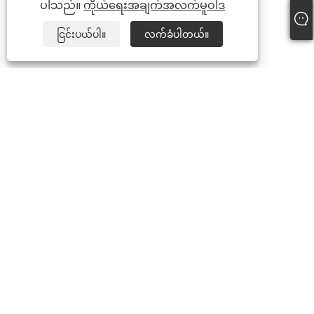
ပါသည်။
ကိုယ်ရေးအချက်အလက်မူဝါဒ
ငြင်းပယ်ပါ။
လက်ခံပါတယ်။
Tel:
+86-15888527725
အီးမေးလ်:
zhr-8104@hotmail.com
လိပ်စာ:
အထပ် 2၊ Nanbang Mingzuo၊ Ningbo၊ Zhejiang၊