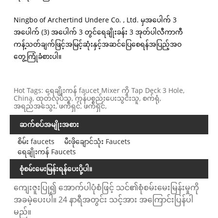
Ningbo of Archertind Undere Co. , Ltd. မှအပေါက် 3
အပေါက် (3) အပေါက် 3 တွင်ရေချိုးခန်း 3 အုတ်ပါလီကာကီ
ကန့်သတ်ချက်ဖြင့်အမြင့်ဆုံးနှင့်အဆင်ပြေစေရန်အပြည့်အဝ
တွေ့ကြုံခံစားပါ။
Hot Tags: ရေချိုးကန် faucet Mixer ကို Tap Deck 3 Hole,
China, ထုတ်လုပ်သူ, ကုန်ပစ္စည်းပေးသွင်းသူ, စက်ရုံ,
အရည်အသွေး, ဖက်ရှင်, ဖက်ရှင်,
ဆက်စပ်အမျိုးအစား
စိမ်း faucets
မီးဖိုချောင်သုံး Faucets
ရေချိုးကန် Faucets
စုံစမ်းမေးမြန်းရန်ပေးပို့ပါ။
ကျေးဇူးပြု၍ အောက်ပါပုံစံဖြင့် သင်၏စုံစမ်းမေးမြန်းမှုကို
အခမဲ့ပေးပါ။ 24 နာရီအတွင်း သင့်အား အကြောင်းပြန်ပါ
မည်။