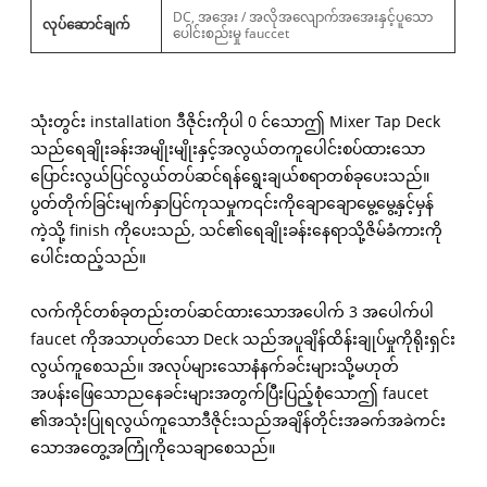
DC, အအေး / အလိုအလျောက်အအေးနှင့်ပူသော
လုပ်ဆောင်ချက်
ပေါင်းစည်းမှု fauccet
သုံးတွင်း installation ဒီဇိုင်းကိုပါ 0 င်သောဤ Mixer Tap Deck
သည်ရေချိုးခန်းအမျိုးမျိုးနှင့်အလွယ်တကူပေါင်းစပ်ထားသော
ပြောင်းလွယ်ပြင်လွယ်တပ်ဆင်ရန်ရွေးချယ်စရာတစ်ခုပေးသည်။
ပွတ်တိုက်ခြင်းမျက်နှာပြင်ကုသမှုက၎င်းကိုချောချောမွေ့မွေ့နှင့်မှန်
ကဲ့သို့ finish ကိုပေးသည်, သင်၏ရေချိုးခန်းနေရာသို့ဇိမ်ခံကားကို
ပေါင်းထည့်သည်။
လက်ကိုင်တစ်ခုတည်းတပ်ဆင်ထားသောအပေါက် 3 အပေါက်ပါ
faucet ကိုအသာပုတ်သော Deck သည်အပူချိန်ထိန်းချုပ်မှုကိုရိုးရှင်း
လွယ်ကူစေသည်။ အလုပ်များသောနံနက်ခင်းများသို့မဟုတ်
အပန်းဖြေသောညနေခင်းများအတွက်ပြီးပြည့်စုံသောဤ faucet
၏အသုံးပြုရလွယ်ကူသောဒီဇိုင်းသည်အချိန်တိုင်းအခက်အခဲကင်း
သောအတွေ့အကြုံကိုသေချာစေသည်။