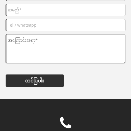
တင်ပြပါ။