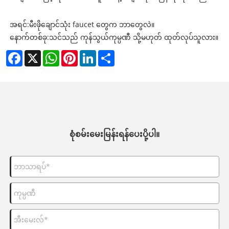
အရင်:
မီးဖိုချောင်သုံး faucet တွေက ဘာတွေလဲ။
နောက်တစ်ခု:
သင်သည် ကုန်သွယ်ကုမ္ပဏီ သို့မဟုတ် ထုတ်လုပ်သူလား။
Facebook
X
WhatsApp
Pinterest
LinkedIn
Share
စုံစမ်းမေးမြန်းရန်ပေးပို့ပါ။