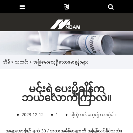
အိမ်
>
သတင်း
>
အမြဲမေးလေ့ရှိသောမေးခွန်းများ
မင်းရဲ့ပေးပို့ချိန်က
ဘယ်လောက်ကြာလဲ။
●
2023-12-12
●
1
●
ငါ့ကို မက်ဆေ့ချ် ထားခဲ့ပါ။
အများအားဖြင့် ရက် 30 / အထူးအမိန့်စာများကို အမြန်လုပ်နိုင်သည်။