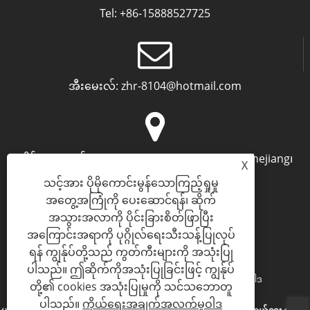
Tel:
+86-15888527725
အီးမေးလ်:
zhr-8104@hotmail.com
လိပ်စာ:
အထပ် 2၊ Nanbang Mingzuo၊ Ningbo၊ Zhejiang၊
X
တရုတ်နိုင်ငံ
သင့်အား ပိုမိုကောင်းမွန်သောကြည့်ရှုမှု
အတွေ့အကြုံကို ပေးဆောင်ရန်၊ ဆိုက်
အသွားအလာကို ပိုင်းခြားစိတ်ဖြာပြီး
အကြောင်းအရာကို ပုဂ္ဂိုလ်ရေးသီးသန့်ပြုလုပ်
ရန် ကျွန်ုပ်တို့သည် ကွတ်ကီးများကို အသုံးပြု
ပါသည်။ ဤဆိုက်ကိုအသုံးပြုခြင်းဖြင့် ကျွန်ုပ်
Links
Sitemap
RSS
XML
ကိုယ်ရေးအချက်အလက်မူဝါဒ
တို့၏ cookies အသုံးပြုမှုကို သင်သဘောတူ
ပါသည်။
ကိုယ်ရေးအချက်အလက်မူဝါဒ