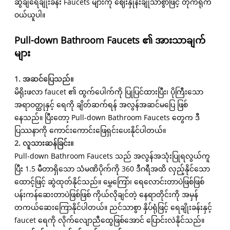
ဆွဲချရေချိုးခန်း Faucets များကို ဈေးနှုန်းချိုသာစွာဖြင့် တိုက်ရိုက်
ဝယ်ယူပါ။
Pull-down Bathroom Faucets ၏ အားသာချက်
များ
1. အဆင်ပြေသည်။
မိရိုးဖလာ faucet ၏ ထွက်ပေါက်ကို ပြုပြင်ထားပြီး၊ ပိုကြီးသော
အရာဝတ္ထုနှင့် ရေကို ချိတ်ဆက်ရန် အလွန်အဆင်မပြေ ဖြစ်
နေသည်။ ပြီးတော့ Pull-down Bathroom Faucets တွေက ဒီ
ပြဿနာကို ကောင်းကောင်းဖြေရှင်းပေးနိုင်ပါတယ်။
2. လူသားဆန်ခြင်း။
Pull-down Bathroom Faucets သည် အလွန်အသုံးပြုရလွယ်ကူ
ပြီး 1.5 မီတာရှိသော သံမဏိပိုက်ကို 360 ဒီဂရီအထိ လှည့်နိုင်သော
ထောင့်ဖြင့် ဆွဲထုတ်နိုင်သည်။ မွှေကြော်၊ ရေလောင်းတာပဲဖြစ်ဖြစ်
ပန်းကန်ဆေးတာပဲဖြစ်ဖြစ် ကိုယ်လိုချင်တဲ့ နေရာတိုင်းကို အမှန်
တကယ်ဆေးကြောနိုင်ပါတယ်။ ညင်သာစွာ နှိပ်ရုံဖြင့် ရေချိုးခန်းနှင့်
faucet ရေကို လိုက်လျောညီထွေဖြစ်အောင် ပြောင်းလဲနိုင်သည်။