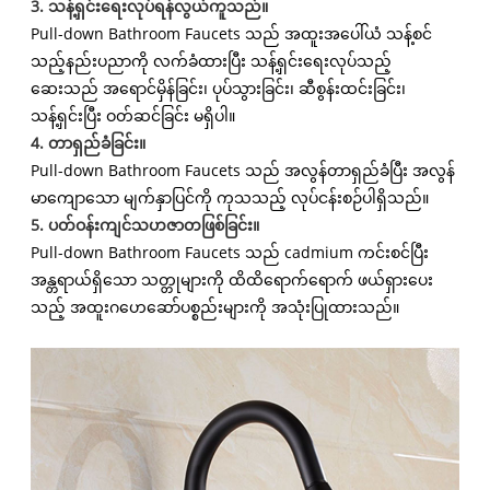
3. သန့်ရှင်းရေးလုပ်ရန်လွယ်ကူသည်။
Pull-down Bathroom Faucets သည် အထူးအပေါ်ယံ သန့်စင်
သည့်နည်းပညာကို လက်ခံထားပြီး သန့်ရှင်းရေးလုပ်သည့်
ဆေးသည် အရောင်မှိန်ခြင်း၊ ပုပ်သွားခြင်း၊ ဆီစွန်းထင်းခြင်း၊
သန့်ရှင်းပြီး ဝတ်ဆင်ခြင်း မရှိပါ။
4. တာရှည်ခံခြင်း။
Pull-down Bathroom Faucets သည် အလွန်တာရှည်ခံပြီး အလွန်
မာကျောသော မျက်နှာပြင်ကို ကုသသည့် လုပ်ငန်းစဉ်ပါရှိသည်။
5. ပတ်ဝန်းကျင်သဟဇာတဖြစ်ခြင်း။
Pull-down Bathroom Faucets သည် cadmium ကင်းစင်ပြီး
အန္တရာယ်ရှိသော သတ္တုများကို ထိထိရောက်ရောက် ဖယ်ရှားပေး
သည့် အထူးဂဟေဆော်ပစ္စည်းများကို အသုံးပြုထားသည်။