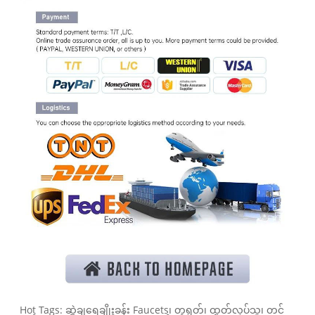
Hot Tags: ဆွဲချရေချိုးခန်း Faucets၊ တရုတ်၊ ထုတ်လုပ်သူ၊ တင်