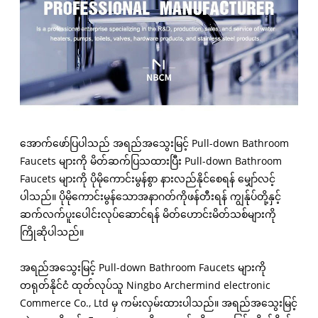
အောက်ဖော်ပြပါသည် အရည်အသွေးမြင့် Pull-down Bathroom
Faucets များကို မိတ်ဆက်ပြသထားပြီး Pull-down Bathroom
Faucets များကို ပိုမိုကောင်းမွန်စွာ နားလည်နိုင်စေရန် မျှော်လင့်
ပါသည်။ ပိုမိုကောင်းမွန်သောအနာဂတ်ကိုဖန်တီးရန် ကျွန်ုပ်တို့နှင့်
ဆက်လက်ပူးပေါင်းလုပ်ဆောင်ရန် မိတ်ဟောင်းမိတ်သစ်များကို
ကြိုဆိုပါသည်။
အရည်အသွေးမြင့် Pull-down Bathroom Faucets များကို
တရုတ်နိုင်ငံ ထုတ်လုပ်သူ Ningbo Archermind electronic
Commerce Co., Ltd မှ ကမ်းလှမ်းထားပါသည်။ အရည်အသွေးမြင့်