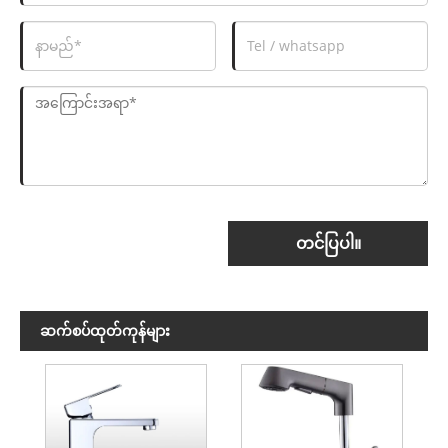
တင်ပြပါ။
ဆက်စပ်ထုတ်ကုန်များ