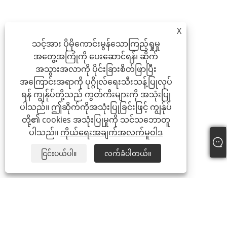
X
သင့်အား ပိုမိုကောင်းမွန်သောကြည့်ရှုမှု
အတွေ့အကြုံကို ပေးဆောင်ရန်၊ ဆိုက်
အသွားအလာကို ပိုင်းခြားစိတ်ဖြာပြီး
အကြောင်းအရာကို ပုဂ္ဂိုလ်ရေးသီးသန့်ပြုလုပ်
ရန် ကျွန်ုပ်တို့သည် ကွတ်ကီးများကို အသုံးပြု
ပါသည်။ ဤဆိုက်ကိုအသုံးပြုခြင်းဖြင့် ကျွန်ုပ်
တို့၏ cookies အသုံးပြုမှုကို သင်သဘောတူ
ပါသည်။
ကိုယ်ရေးအချက်အလက်မူဝါဒ
ငြင်းပယ်ပါ။
လက်ခံပါတယ်။