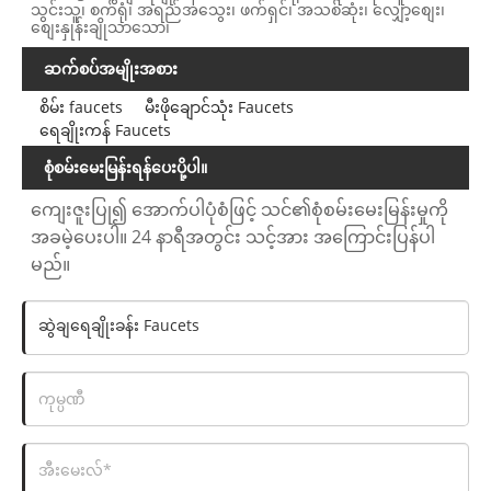
သွင်းသူ၊ စက်ရုံ၊ အရည်အသွေး၊ ဖက်ရှင်၊ အသစ်ဆုံး၊ လျှော့စျေး၊
စျေးနှုန်းချိုသာသော၊
ဆက်စပ်အမျိုးအစား
စိမ်း faucets
မီးဖိုချောင်သုံး Faucets
ရေချိုးကန် Faucets
စုံစမ်းမေးမြန်းရန်ပေးပို့ပါ။
ကျေးဇူးပြု၍ အောက်ပါပုံစံဖြင့် သင်၏စုံစမ်းမေးမြန်းမှုကို
အခမဲ့ပေးပါ။ 24 နာရီအတွင်း သင့်အား အကြောင်းပြန်ပါ
မည်။