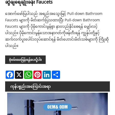
ဆွဲချရေချိုးခန်း Faucets
အောက်ဖော်ပြပါသည် အရည်အသွေးမြင့် Pull-down Bathroom
Faucets များကို မိတ်ဆက်ပြသထားပြီး Pull-down Bathroom
Faucets များကို ပိုမိုကောင်းမွန်စွာ နားလည်နိုင်စေရန် မျှော်လင့်
ပါသည်။ ပိုမိုကောင်းမွန်သောအနာဂတ်ကိုဖန်တီးရန် ကျွန်ုပ်တို့နှင့်
ဆက်လက်ပူးပေါင်းလုပ်ဆောင်ရန် မိတ်ဟောင်းမိတ်သစ်များကို ကြိုဆို
ပါသည်။
စုံစမ်းမေးမြန်းရန်ပေးပို့ပါ။
Facebook
X
WhatsApp
Pinterest
LinkedIn
Share
ကုန်ပစ္စည်းအကြောင်းအရာ