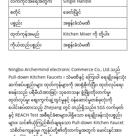
လက်ကိုင်အရေအတွက်
Single Handle
စတိုင်
ခေတ်ပြိုင်
ပစ္စည်း
အစွန်းခံသံမဏိ
ထုတ်ကုန်အမည်
Kitchen Mixer ကို တို့ပါ။
ကိုယ်ထည်ပစ္စည်း
အစွန်းခံသံမဏိ
Ningbo Archermind electronic Commerce Co., Ltd.သည်
Pull-down Kitchen Faucets ၊ သံမဏိနှင့် ကြေးဝါ ရေချိုးခန်းသုံး
ဆက်စပ်ပစ္စည်းများ ထုတ်ကုန်များကို အာရုံစိုက်ပြီး၊ ထုတ်လုပ်ရေး
စခန်းသည် ပရီမီယံအားဖြင့်၊ သုတေသန၊ ဖွံ့ဖြိုးတိုးတက်မှု၊
ထုတ်လုပ်မှု၊ စျေးကွက်ချဲ့ထွင်မှုနှင့် ဝန်ဆောင်မှုတစ်ခုလုံးကို
ပေါင်းစပ်ထားသည့် Zhejiang တွင် တည်ရှိသည်။ SGS လက်မှတ်
နှင့် REACH Test အစီရင်ခံစာများပါရှိသော ရေချိုးခန်းသုံးပစ္စည်း
များ။ သင်၏ယုံကြည်စိတ်ချရသော Pull-down Kitchen Faucet
သဲစိတ်ကျေနပ်မှု၊ ကျွန်ုပ်တို့၏တိုးတက်မှုအတွက် မောင်းနှင်အား