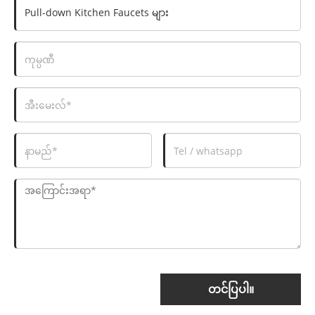
တင်ပြပါ။