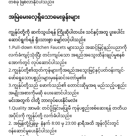
တစ်ခု ဖြစ်လာနိုင်ပါသည်။
အမြဲမေးလေ့ရှိသောမေးခွန်းများ
ကျွန်ုပ်တို့ကို ဆက်သွယ်ရန် ကြိုဆိုပါတယ်။ သင်နှင့်အတူ ပူးပေါင်း
ဆောင်ရွက်ရန် ရိုးသားစွာ မျှော်လင့်ပါသည်။
1.Pull-down Kitchen Faucets များသည် အဆင့်မြင့်နည်းပညာကို
လက်ခံကျင့်သုံးပြီး တင်းကျပ်သော အရည်အသွေးထိန်းချုပ်မှုစနစ်
အောက်တွင် လုပ်ဆောင်ပါသည်။
2.ကျွန်ုပ်တို့၏ထုတ်ကုန်များကိုအရည်အသွေးမြင့်နှင့်ပတ်ဝန်းကျင်-
ဖော်ရွေသောပစ္စည်းများမှဖန်ဆင်းတော်မူ၏။
3.ကျွန်ုပ်တို့သည် ဖောက်သည်၏ တောင်းဆိုမှုအရ မည်သည့်ပစ္စည်း
အမျိုးအစားကိုမဆို ပေးဆောင်ပါသည်။
မင်းအတွက် ငါတို့ ဘာလုပ်ပေးနိုင်မလဲ။
1.Quality အာမခံ: တင်ပို့ခြင်းမပြုမီ ကုန်ပစ္စည်းစစ်ဆေးရန် တတိယ
အပိုင်းကို ကျွန်ုပ်တို့ လက်ခံပါသည်။
2. အမြန်တုံ့ပြန်မှု- နံနက် 8:00 မှ 23:00 နာရီအထိ အွန်လိုင်းတွင်
ဝန်ဆောင်မှုပေးနိုင်ပါသည်။