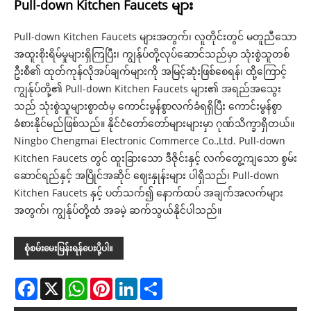
Pull-down Kitchen Faucets များ
Pull-down Kitchen Faucets များအတွက်၊ လူတိုင်းတွင် မတူညီသော
အထူးစိုးရိမ်မှုများရှိကြပြီး၊ ကျွန်ုပ်တို့လုပ်ဆောင်သည်မှာ သုံးစွဲသူတစ်
ဦးစီ၏ ထုတ်ကုန်လိုအပ်ချက်များကို အမြင့်ဆုံးဖြစ်စေရန်၊ ထို့ကြောင့်
ကျွန်ုပ်တို့၏ Pull-down Kitchen Faucets များ၏ အရည်အသွေး
သည် သုံးစွဲသူများစွာထံမှ ကောင်းမွန်စွာလက်ခံရရှိပြီး ကောင်းမွန်စွာ
ခံစားနိုင်မည်ဖြစ်သည်။ နိုင်ငံတော်တော်များများမှာ ဂုဏ်သိက္ခာရှိတယ်။
Ningbo Chengmai Electronic Commerce Co.,Ltd. Pull-down
Kitchen Faucets တွင် ထူးခြားသော ဒီဇိုင်းနှင့် လက်တွေ့ကျသော စွမ်း
ဆောင်ရည်နှင့် အပြိုင်အဆိုင် ဈေးနှုန်းများ ပါရှိသည်၊ Pull-down
Kitchen Faucets နှင့် ပတ်သက်၍ နောက်ထပ် အချက်အလက်များ
အတွက်၊ ကျွန်ုပ်တို့ထံ အခမဲ့ ဆက်သွယ်နိုင်ပါသည်။
စုံစမ်းမေးမြန်းရန်ပေးပို့ပါ။
Facebook
X
WhatsApp
Pinterest
LinkedIn
Share