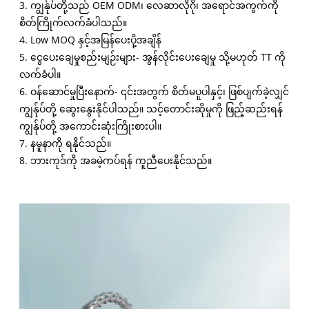
3. ကျွန်ုပ်တို့သည် OEM ODM၊ လေဆာလိုဂို၊ အရောင်အကွက်ကို
စိတ်ကြိုက်လက်ခံပါသည်။
4. Low MOQ နှင့်အမြန်ပေးပို့အချိန်
5. ငွေပေးချေမှုစည်းမျဉ်းများ- အွန်လိုင်းပေးချေမှု သို့မဟုတ် TT ကို
လက်ခံပါ။
6. ဝန်ဆောင်မှုပြီးနောက်- ၎င်းအတွက် စိတ်မပူပါနှင့်၊ ဖြစ်ပျက်ခဲ့လျှင်
ကျွန်ုပ်တို့ ဆွေးနွေးနိုင်ပါသည်။ သင့်တောင်းဆိုမှုကို ဖြည့်ဆည်းရန်
ကျွန်ုပ်တို့ အကောင်းဆုံးကြိုးစားပါ။
7. နမူနာကို ရနိုင်သည်။
8. ဘားကုဒ်ကို အခမဲ့ကပ်ရန် ကူညီပေးနိုင်သည်။