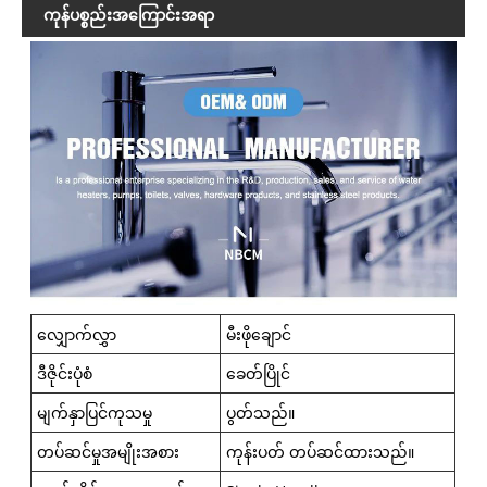
ကုန်ပစ္စည်းအကြောင်းအရာ
လျှောက်လွှာ
မီးဖိုချောင်
ဒီဇိုင်းပုံစံ
ခေတ်ပြိုင်
မျက်နှာပြင်ကုသမှု
ပွတ်သည်။
တပ်ဆင်မှုအမျိုးအစား
ကုန်းပတ် တပ်ဆင်ထားသည်။