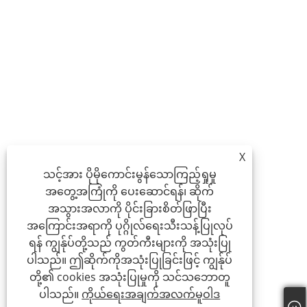
X
သင့်အား ပိုမိုကောင်းမွန်သောကြည့်ရှုမှု
အတွေ့အကြုံကို ပေးဆောင်ရန်၊ ဆိုက်
အသွားအလာကို ပိုင်းခြားစိတ်ဖြာပြီး
အကြောင်းအရာကို ပုဂ္ဂိုလ်ရေးသီးသန့်ပြုလုပ်
ရန် ကျွန်ုပ်တို့သည် ကွတ်ကီးများကို အသုံးပြု
ပါသည်။ ဤဆိုက်ကိုအသုံးပြုခြင်းဖြင့် ကျွန်ုပ်
တို့၏ cookies အသုံးပြုမှုကို သင်သဘောတူ
ပါသည်။
ကိုယ်ရေးအချက်အလက်မူဝါဒ