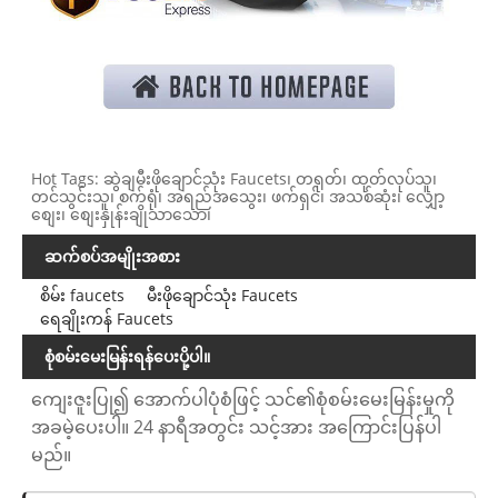
Hot Tags: ဆွဲချမီးဖိုချောင်သုံး Faucets၊ တရုတ်၊ ထုတ်လုပ်သူ၊
တင်သွင်းသူ၊ စက်ရုံ၊ အရည်အသွေး၊ ဖက်ရှင်၊ အသစ်ဆုံး၊ လျှော့
စျေး၊ စျေးနှုန်းချိုသာသော၊
ဆက်စပ်အမျိုးအစား
စိမ်း faucets
မီးဖိုချောင်သုံး Faucets
ရေချိုးကန် Faucets
စုံစမ်းမေးမြန်းရန်ပေးပို့ပါ။
ကျေးဇူးပြု၍ အောက်ပါပုံစံဖြင့် သင်၏စုံစမ်းမေးမြန်းမှုကို
အခမဲ့ပေးပါ။ 24 နာရီအတွင်း သင့်အား အကြောင်းပြန်ပါ
မည်။