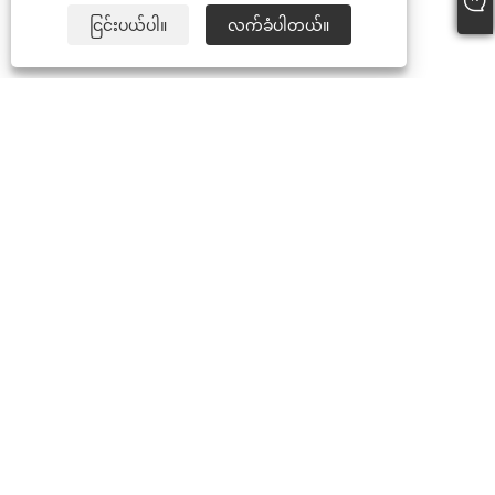
ငြင်းပယ်ပါ။
လက်ခံပါတယ်။
Tel:
+86-15888527725
အီးမေးလ်:
zhr-8104@hotmail.com
လိပ်စာ:
အထပ် 2၊ Nanbang Mingzuo၊ Ningbo၊ Zhejiang၊
တရုတ်နိုင်ငံ