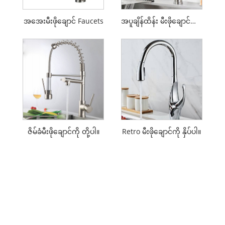
အအေးမီးဖိုချောင် Faucets
အပူချိန်ထိန်း မီးဖိုချောင်ကို တို့ပါ။
ဇိမ်ခံမီးဖိုချောင်ကို တို့ပါ။
Retro မီးဖိုချောင်ကို နှိပ်ပါ။