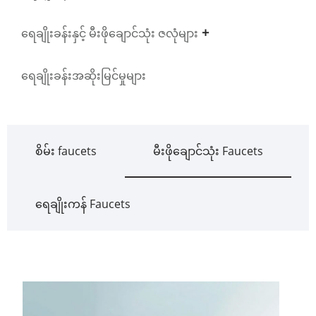
ရေချိုးခန်းနှင့် မီးဖိုချောင်သုံး ဇလုံများ
ရေချိုးခန်းအဆိုးမြင်မှုများ
စိမ်း faucets
မီးဖိုချောင်သုံး Faucets
ရေချိုးကန် Faucets