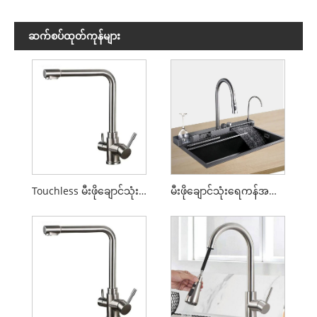
ဆက်စပ်ထုတ်ကုန်များ
Touchless မီးဖိုချောင်သုံး Faucets
မီးဖိုချောင်သုံးရေကန်အတွက် Faucets