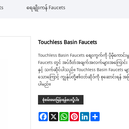
ts
ရေချိုးကန် Faucets
Touchless Basin Faucets
Touchless Basin Faucets စျေးကွက်ကို ပိုမိုကောင်းမွန်
Faucets တွင် အပ်ဒိတ်အချက်အလက်များအကြောင်း သ
နှင့် သက်ဆိုင်ပါသည်။ Touchless Basin Faucets
သောကြောင့် ကျွန်ုပ်တို့၏ဝဘ်ဆိုဒ်ကို စုဆောင်းရန် အ
ပါမည်။
စုံစမ်းမေးမြန်းရန်ပေးပို့ပါ။
Facebook
X
WhatsApp
Pinterest
LinkedIn
Share