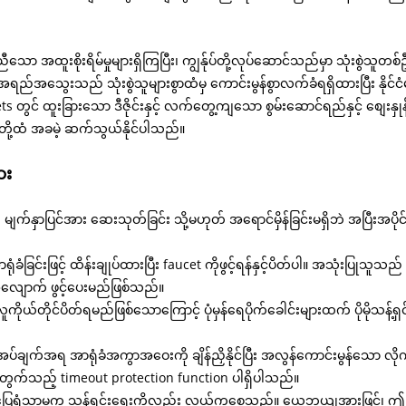
ာ အထူးစိုးရိမ်မှုများရှိကြပြီး၊ ကျွန်ုပ်တို့လုပ်ဆောင်သည်မှာ သုံးစွဲသူတစ်
၏ အရည်အသွေးသည် သုံးစွဲသူများစွာထံမှ ကောင်းမွန်စွာလက်ခံရရှိထားပြီး နို
င် ထူးခြားသော ဒီဇိုင်းနှင့် လက်တွေ့ကျသော စွမ်းဆောင်ရည်နှင့် စျေးနှုန်းယ
့ထံ အခမဲ့ ဆက်သွယ်နိုင်ပါသည်။
ား
မျက်နှာပြင်အား ဆေးသုတ်ခြင်း သို့မဟုတ် အရောင်မှိန်ခြင်းမရှိဘဲ အပြီးအပို
ခံခြင်းဖြင့် ထိန်းချုပ်ထားပြီး faucet ကိုဖွင့်ရန်နှင့်ပိတ်ပါ။ အသုံးပြ
လျောက် ဖွင့်ပေးမည်ဖြစ်သည်။
်တိုင်ပိတ်ရမည်ဖြစ်သောကြောင့် ပုံမှန်ရေပိုက်ခေါင်းများထက် ပိုမိုသန့်ရှင်းပြ
က်အရ အာရုံခံအကွာအဝေးကို ချိန်ညှိနိုင်ပြီး အလွန်ကောင်းမွန်သော လိုက်လျော
က်သည့် timeout protection function ပါရှိပါသည်။
ေရုံသာမက သန့်ရှင်းရေးကိုလည်း လွယ်ကူစေသည်။ ယေဘုယျအားဖြင့်၊ ဤ fauc