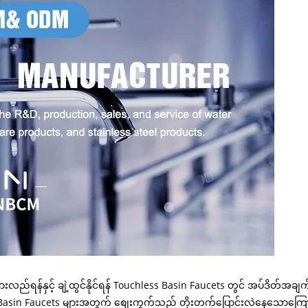
ွာ နားလည်ရန်နှင့် ချဲ့ထွင်နိုင်ရန် Touchless Basin Faucets တွင် အပ်ဒ
asin Faucets များအတွက် စျေးကွက်သည် တိုးတက်ပြောင်းလဲနေသောကြောင့် ကျ