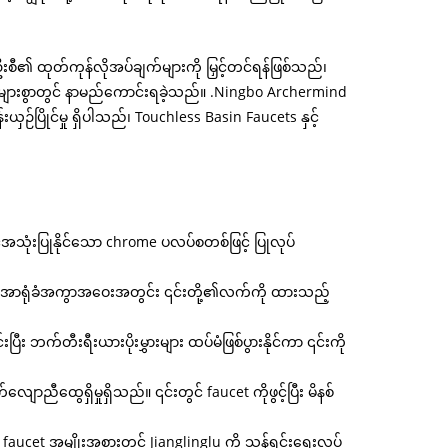
ဦးစီ၏ ထုတ်ကုန်လိုအပ်ချက်များကို မြှင့်တင်ရန်ဖြစ်သည်၊
င်ငံများစွာတွင် နာမည်ကောင်းရခဲ့သည်။ .Ningbo Archermind
ှဉ်ပြိုင်မှု ရှိပါသည်၊ Touchless Basin Faucets နှင့်
င်အသုံးပြုနိုင်သော chrome ပလပ်စတစ်ဖြင့် ပြုလုပ်
ုသူသည် အာရုံခံအကွာအဝေးအတွင်း ၎င်းတို့၏လက်ကို ထားသည့်
ီး ဘက်တီးရီးယားပိုးမွှားများ ထပ်မံဖြစ်ပွားနိုင်ကာ ၎င်းကို
ညီထွေရှိမှုရှိသည်။ ၎င်းတွင် faucet ကိုဖွင့်ပြီး မိနစ်
et အမျိုးအစားတွင် Jianglinglu ကို သန့်ရှင်းရေးလုပ်