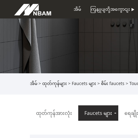
အိမ်
ကြှနျုပျတို့အကွောငျး
အိမ်
>
ထုတ်ကုန်များ
>
Faucets များ
>
စိမ်း faucets
> Touc
ထုတ်ကုန်အားလုံး
Faucets များ
ရေချို