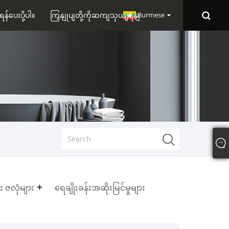
ရန်ပေးပို့ပါ။
ကြှနျုပျတို့ကိုဆကျသှယျရနျ
Burmese
ုံး ဇလုံများ
ရေချိုးခန်းအဆိုးမြင်မှုများ