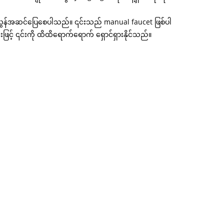
 အလွန်အဆင်ပြေစေပါသည်။ ၎င်းသည် manual faucet ဖြစ်ပါ
် ၎င်းကို ထိထိရောက်ရောက် ရှောင်ရှားနိုင်သည်။