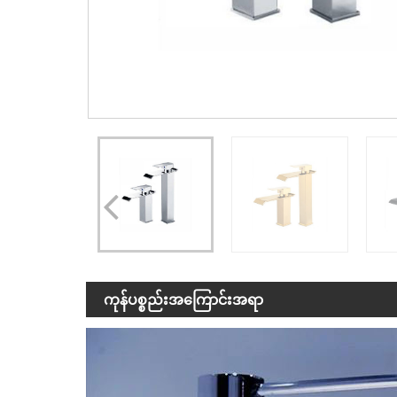
ကုန်ပစ္စည်းအကြောင်းအရာ