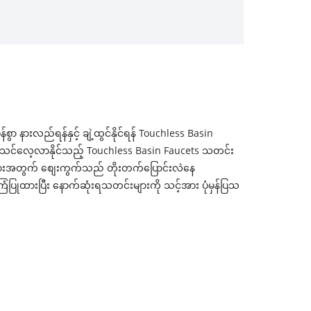
စွာ နားလည်ရန်နှင့် ချဲ့ထွင်နိုင်ရန် Touchless Basin
င်လေ့လာနိုင်သည့် Touchless Basin Faucets သတင်း
 များအတွက် စျေးကွက်သည် တိုးတက်ပြောင်းလဲနေ
ကြံပြုထားပြီး နောက်ဆုံးရသတင်းများကို သင့်အား ပုံမှန်ပြသ