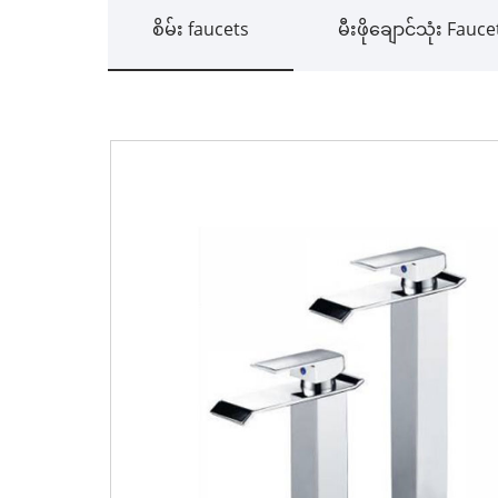
စိမ်း faucets
မီးဖိုချောင်သုံး Fauce