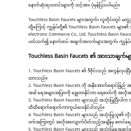
နောက်ဆုံးရသတင်းများကို သင့်အား ပုံမှန်ပြသပါမည်။
Touchless Basin Faucets များအတွက်၊ လူတိုင်းတွင် မတူညီသေ
ထို့ကြောင့် ကျွန်ုပ်တို့၏ Touchless Basin Faucets များ
electronic Commerce Co., Ltd. Touchless Basin Faucets တွ
ပတ်သက်၍ နောက်ထပ် အချက်အလက်များအတွက်၊ ကျွန်ုပ်တို
Touchless Basin Faucets ၏ အားသာချက်မျ
1. Touchless Basin Faucets ၏ ဒီဇိုင်းသည် အလွန်လှပပြီး 
ထားသည်။
2. Touchless Basin Faucets ကို အနီအောက်ရောင်ခြည် အာရုံ
အခါ ရေအများအပြားကို ချွေတာနိုင်ကာ ရေဓာတ်ကို အလိုအ
3. Touchless Basin Faucets များသည် အသုံးပြုပြီးပါက လူကိုယ
ထိထိရောက်ရောက်ကာကွယ်ပေးနိုင်ပါသည်။
4. Touchless Basin Faucets များသည် အသုံးပြုသူ၏ လိုအပ်ချ
ဝက်အကြာတွင် အလိုအလျောက်ပိတ်သည့်အချိန်မှ စတင်ရေတွ
5. Touchless Basin Faucets များသည် အသုံးပြုရအဆင်ပြ