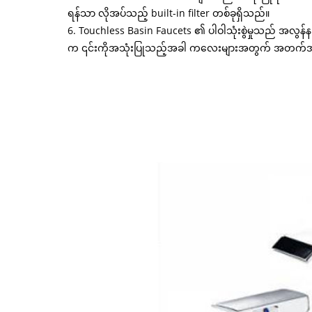
ရန်သာ လိုအပ်သည့် built-in filter တစ်ခုရှိသည်။
6. Touchless Basin Faucets ၏ ပါဝါသုံးစွဲမှုသည် အလွ
က ၎င်းကိုအသုံးပြုသည့်အခါ ကလေးများအတွက် အတက်အဆင်းပြ