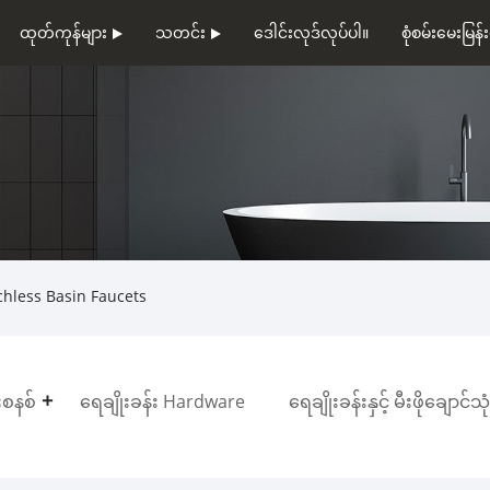
ထုတ်ကုန်များ
သတင်း
ဒေါင်းလုဒ်လုပ်ပါ။
စုံစမ်းမေးမြန်း
hless Basin Faucets
းစနစ်
ရေချိုးခန်း Hardware
ရေချိုးခန်းနှင့် မီးဖိုချောင်သ