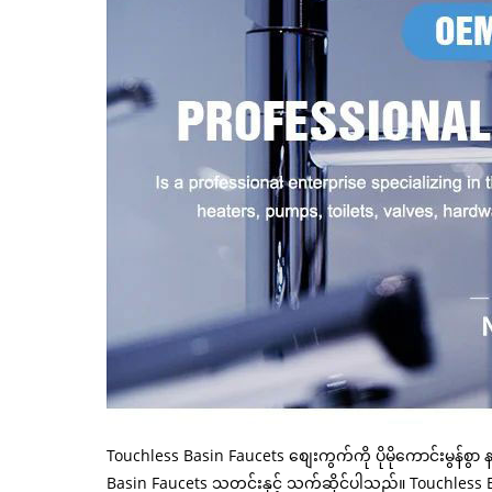
Touchless Basin Faucets စျေးကွက်ကို ပိုမိုကောင်းမွန်စ
Basin Faucets သတင်းနှင့် သက်ဆိုင်ပါသည်။ Touchless B