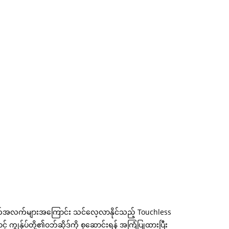
ိတ်အချက်အလက်များအကြောင်း သင်လေ့လာနိုင်သည့် Touchless
ွန်ုပ်တို့၏ဝဘ်ဆိုဒ်ကို စုဆောင်းရန် အကြံပြုထားပြီး