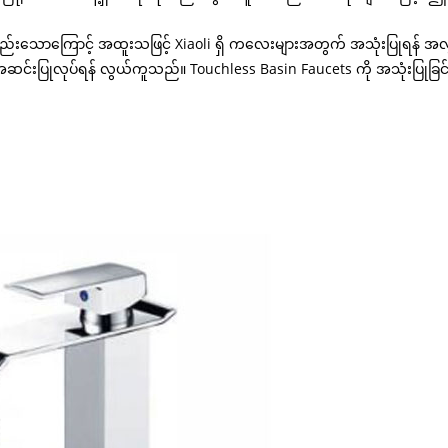
န်နည်းသောကြောင့် အထူးသဖြင့် Xiaoli ရှိ ကလေးများအတွက် အသုံးပြုရန်
ုလုပ်ရန် လွယ်ကူသည်။ Touchless Basin Faucets ကို အသုံးပြုခြင်းဖြင့